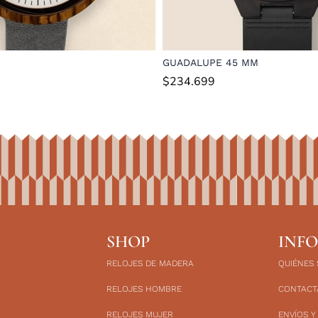
GUADALUPE 45 MM
$
234.699
SHOP
INF
RELOJES DE MADERA
QUIÉNES
RELOJES HOMBRE
CONTACT
RELOJES MUJER
ENVÍOS Y