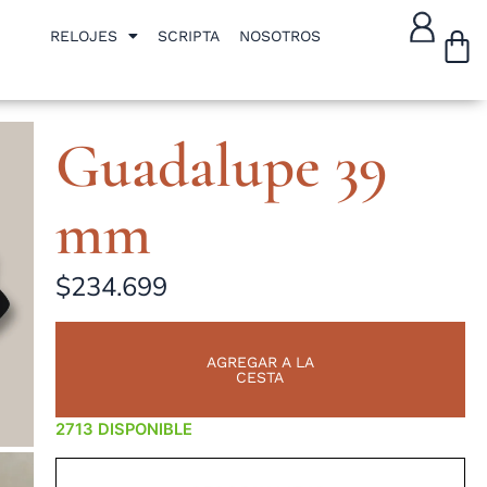
W
RELOJES
SCRIPTA
NOSOTROS
Guadalupe 39
mm
$
234.699
AGREGAR A LA
CESTA
DISPONIBLE